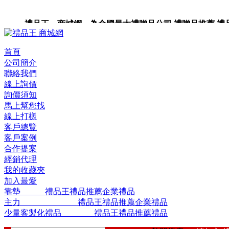
禮品王 商城網 為全國最大禮贈品公司,禮贈品推薦,禮品,
品包裝,禮品卡,企業禮品,禮品小物,高級禮品,禮品網站。
首頁
公司簡介
聯絡我們
線上詢價
詢價須知
馬上幫您找
線上打樣
客戶總覽
客戶案例
合作提案
經銷代理
我的收藏夾
加入最愛
靠墊 禮品王禮品推薦企業禮品
主力 禮品王禮品推薦企業禮品
少量客製化禮品 禮品王禮品推薦禮品