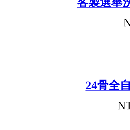
客製選舉
N
24骨全
NT