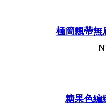
極簡飄帶無
N
糖果色編