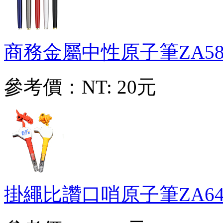
商務金屬中性原子筆
ZA58
參考價：
NT: 20元
掛繩比讚口哨原子筆
ZA64