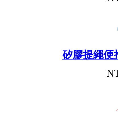
矽膠提繩便
NT