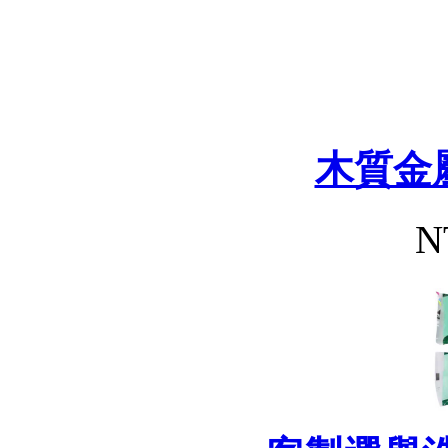
木質金
N