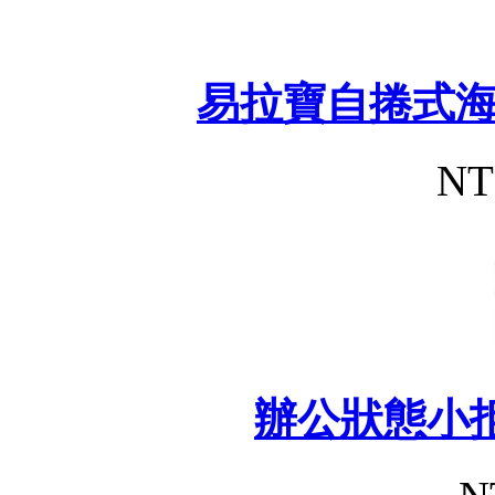
易拉寶自捲式
NT
辦公狀態小