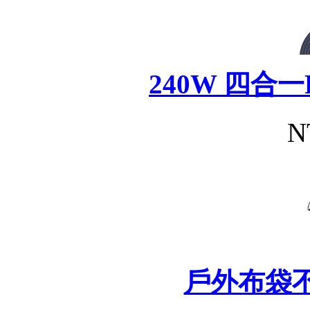
240W 四合
N
戶外布袋