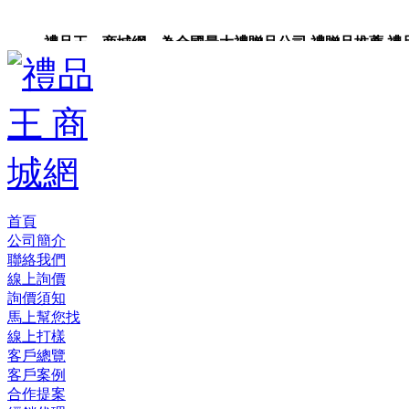
禮品王 商城網 為全國最大禮贈品公司,禮贈品推薦,禮品,
品包裝,禮品卡,企業禮品,禮品小物,高級禮品,禮品網站。
首頁
公司簡介
聯絡我們
線上詢價
詢價須知
馬上幫您找
線上打樣
客戶總覽
客戶案例
合作提案