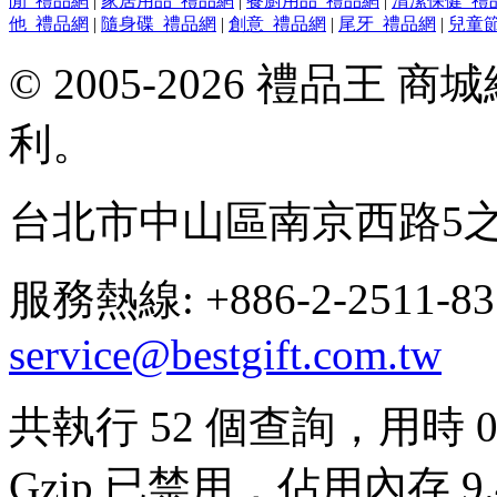
閒_禮品網
|
家居用品_禮品網
|
餐廚用品_禮品網
|
清潔保健_禮
他_禮品網
|
隨身碟_禮品網
|
創意_禮品網
|
尾牙_禮品網
|
兒童
© 2005-2026 禮品王
利。
台北市中山區南京西路5之
服務熱線: +886-2-2511-8
service@bestgift.com.tw
共執行 52 個查詢，用時 0.
Gzip 已禁用，佔用內存 9.4