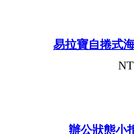
易拉寶自捲式
NT
辦公狀態小