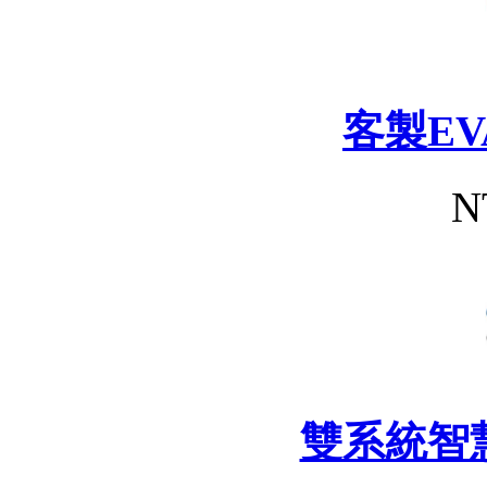
客製E
N
雙系統智