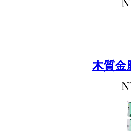
N
木質金
N