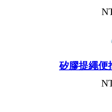
NT
矽膠提繩便
NT