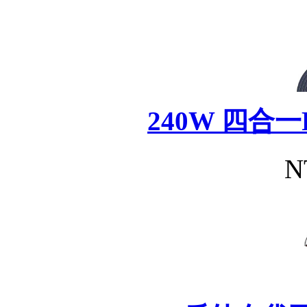
240W 四合
N