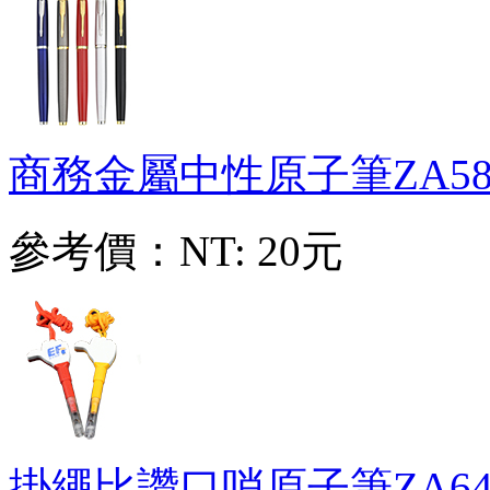
商務金屬中性原子筆
ZA58
參考價：
NT: 20元
掛繩比讚口哨原子筆
ZA64