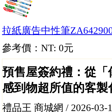
拉紙廣告中性筆
ZA64290
參考價：
NT: 0元
預售屋簽約禮：從「
感到物超所值的客製
禮品王 商城網 /
2026-03-