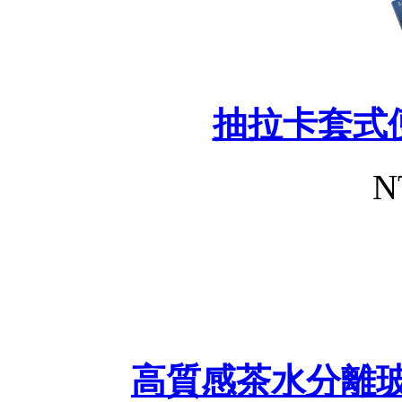
抽拉卡套式
N
高質感茶水分離玻