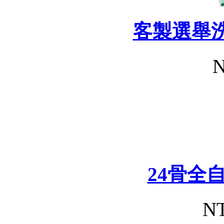
客製選舉
N
24骨全
NT