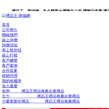
禮品王 商城網 為全國最大禮贈品公司,禮贈品推薦,禮品,
品包裝,禮品卡,企業禮品,禮品小物,高級禮品,禮品網站。
首頁
公司簡介
聯絡我們
線上詢價
詢價須知
馬上幫您找
線上打樣
客戶總覽
客戶案例
合作提案
經銷代理
我的收藏夾
加入最愛
靠墊 禮品王禮品推薦企業禮品
主力 禮品王禮品推薦企業禮品
少量客製化禮品 禮品王禮品推薦禮品