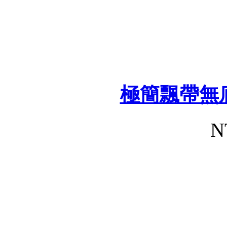
極簡飄帶無
N