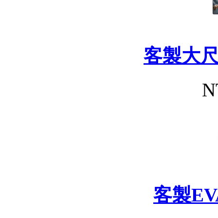
客製大
N
客製E