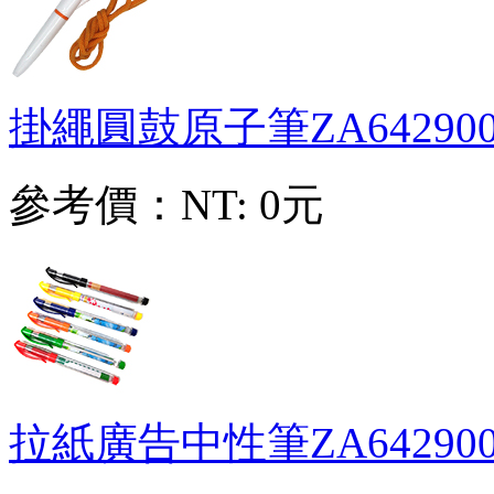
掛繩圓鼓原子筆
ZA64290
參考價：
NT: 0元
拉紙廣告中性筆
ZA64290