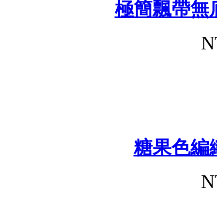
極簡飄帶無
N
糖果色編
N