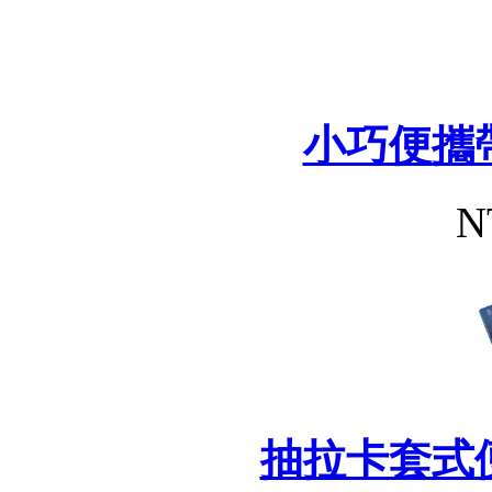
小巧便攜
N
抽拉卡套式