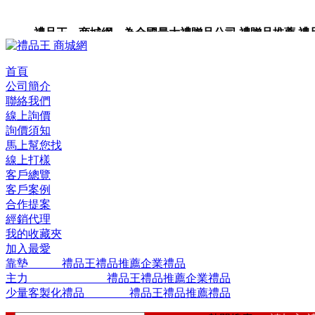
禮品王 商城網 為全國最大禮贈品公司,禮贈品推薦,禮品,
品包裝,禮品卡,企業禮品,禮品小物,高級禮品,禮品網站。
首頁
公司簡介
聯絡我們
線上詢價
詢價須知
馬上幫您找
線上打樣
客戶總覽
客戶案例
合作提案
經銷代理
我的收藏夾
加入最愛
靠墊 禮品王禮品推薦企業禮品
主力 禮品王禮品推薦企業禮品
少量客製化禮品 禮品王禮品推薦禮品