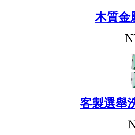
木質金
N
客製選舉
N