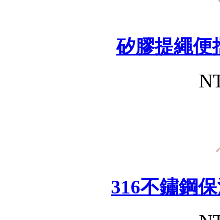
矽膠提繩便
NT
316不鏽鋼