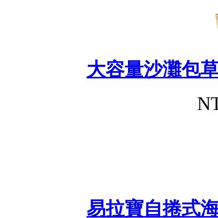
大容量沙灘包
NT
易拉寶自捲式