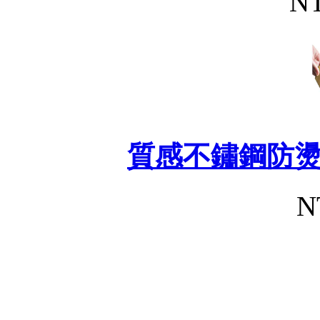
NT
質感不鏽鋼防
N