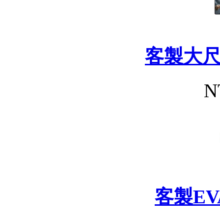
客製大
N
客製E