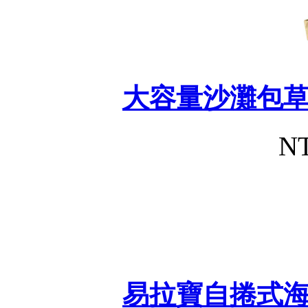
大容量沙灘包
NT
易拉寶自捲式