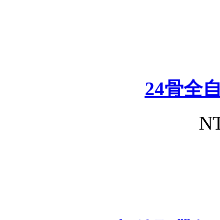
24骨全
NT