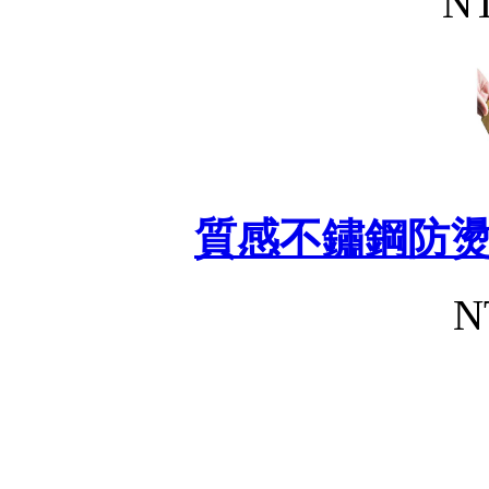
NT
質感不鏽鋼防
N