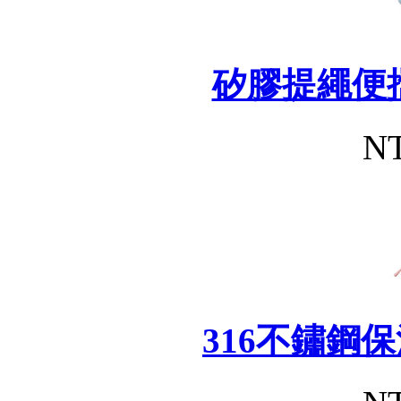
矽膠提繩便
NT
316不鏽鋼