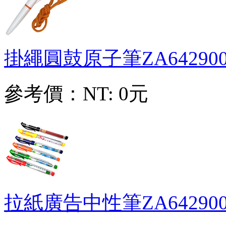
掛繩圓鼓原子筆
ZA64290
參考價：
NT: 0元
拉紙廣告中性筆
ZA64290