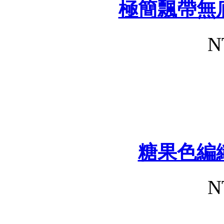
極簡飄帶無
N
糖果色編
N