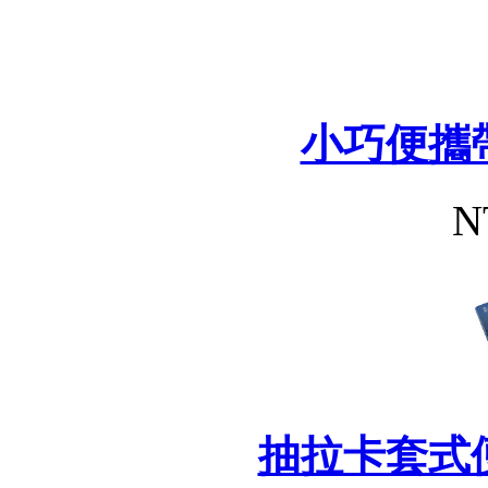
小巧便攜
N
抽拉卡套式