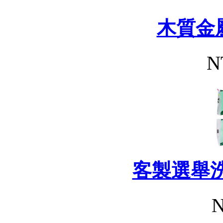
木質金
N
客製選舉
N