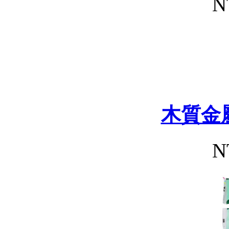
N
木質金
N