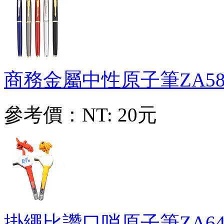
商務金屬中性原子筆
ZA58
參考價：
NT: 20元
掛繩比讚口哨原子筆
ZA64