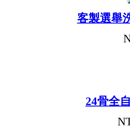
客製選舉
N
24骨全
NT