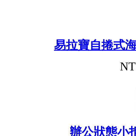
易拉寶自捲式
NT
辦公狀態小