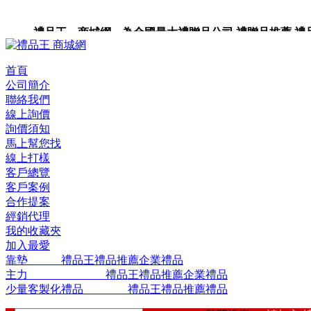
禮品王 商城網 為全國最大禮贈品公司,禮贈品推薦,禮品,
品包裝,禮品卡,企業禮品,禮品小物,高級禮品,禮品網站。
首頁
公司簡介
聯絡我們
線上詢價
詢價須知
馬上幫您找
線上打樣
客戶總覽
客戶案例
合作提案
經銷代理
我的收藏夾
加入最愛
靠墊 禮品王禮品推薦企業禮品
主力 禮品王禮品推薦企業禮品
少量客製化禮品 禮品王禮品推薦禮品