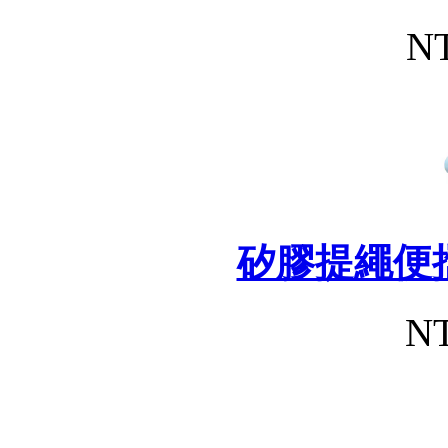
NT
矽膠提繩便
NT