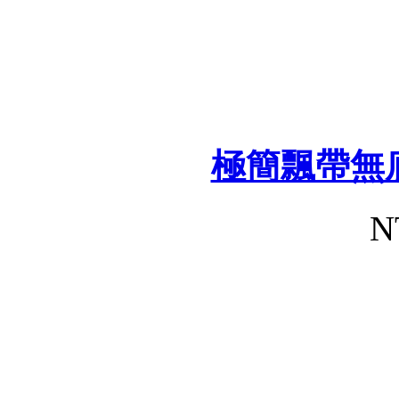
極簡飄帶無
N