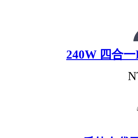
240W 四合
N