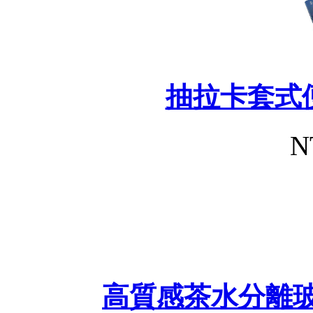
抽拉卡套式
N
高質感茶水分離玻