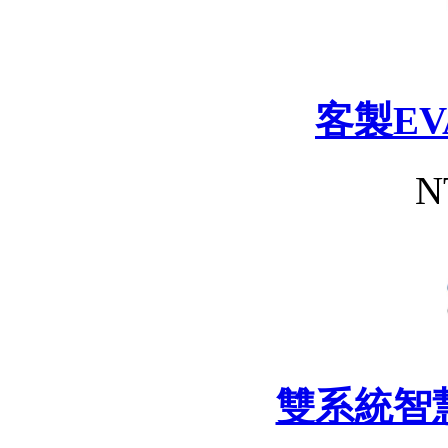
客製E
N
雙系統智