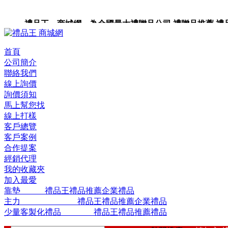
禮品王 商城網 為全國最大禮贈品公司,禮贈品推薦,禮品,
品包裝,禮品卡,企業禮品,禮品小物,高級禮品,禮品網站。
首頁
公司簡介
聯絡我們
線上詢價
詢價須知
馬上幫您找
線上打樣
客戶總覽
客戶案例
合作提案
經銷代理
我的收藏夾
加入最愛
靠墊 禮品王禮品推薦企業禮品
主力 禮品王禮品推薦企業禮品
少量客製化禮品 禮品王禮品推薦禮品