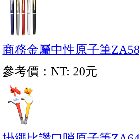
商務金屬中性原子筆
ZA58
參考價：
NT: 20元
掛繩比讚口哨原子筆
ZA64