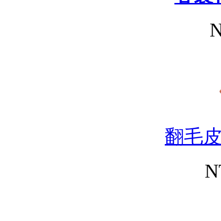
N
翻毛
N