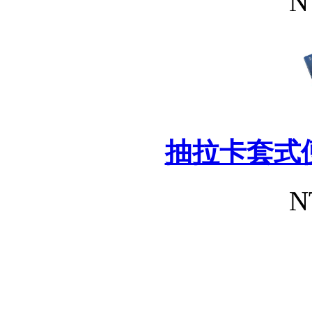
N
抽拉卡套式
N