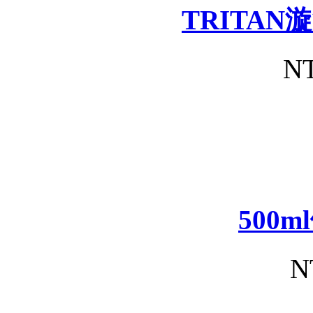
TRITA
NT
500
N