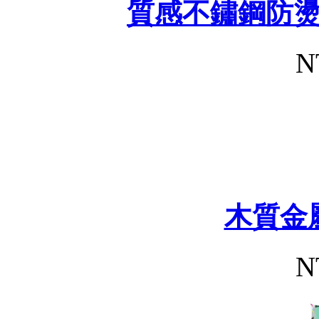
質感不鏽鋼防
N
木質金
N