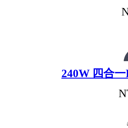
N
240W 四合
N