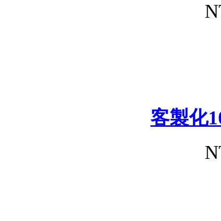
N
客製化1
N