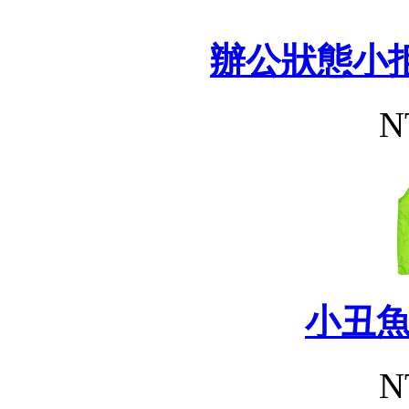
辦公狀態小
N
小丑
N