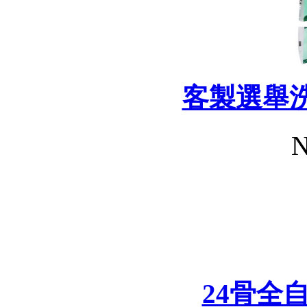
客製選舉
N
24骨全