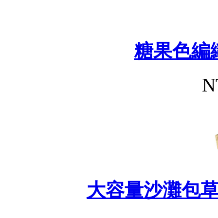
糖果色編
N
大容量沙灘包