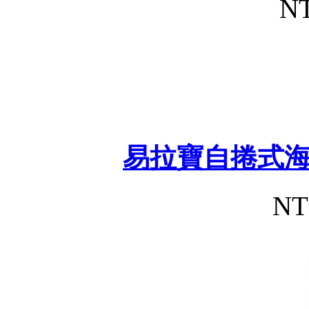
NT
易拉寶自捲式
NT