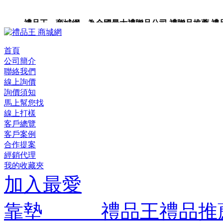
禮品王 商城網 為全國最大禮贈品公司,禮贈品推薦,禮品,
品包裝,禮品卡,企業禮品,禮品小物,高級禮品,禮品網站。
首頁
公司簡介
聯絡我們
線上詢價
詢價須知
馬上幫您找
線上打樣
客戶總覽
客戶案例
合作提案
經銷代理
我的收藏夾
加入最愛
靠墊 禮品王禮品推