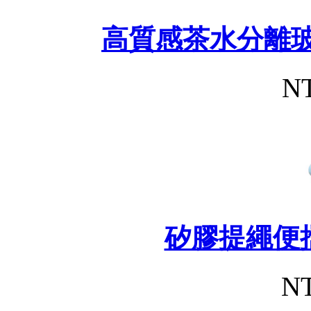
高質感茶水分離玻
NT
矽膠提繩便
NT