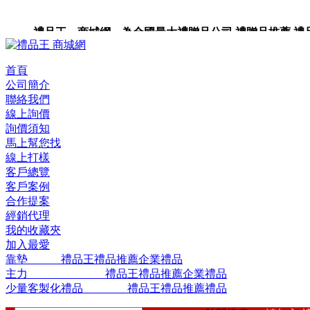
禮品王 商城網 為全國最大禮贈品公司,禮贈品推薦,禮品,
品包裝,禮品卡,企業禮品,禮品小物,高級禮品,禮品網站。
首頁
公司簡介
聯絡我們
線上詢價
詢價須知
馬上幫您找
線上打樣
客戶總覽
客戶案例
合作提案
經銷代理
我的收藏夾
加入最愛
靠墊 禮品王禮品推薦企業禮品
主力 禮品王禮品推薦企業禮品
少量客製化禮品 禮品王禮品推薦禮品