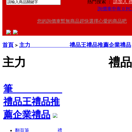
熱門搜索 ：
請加入 
詢價車中有 0 PC
您的詢價車暫無商品趕快選擇心愛的商品吧
首頁
主力 禮品王禮品推薦企業禮品
>
主力 禮品王禮
筆
禮品王禮品推
薦企業禮品
翻頁筆 禮