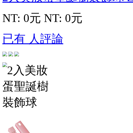
NT: 0元
NT: 0元
已有 人評論