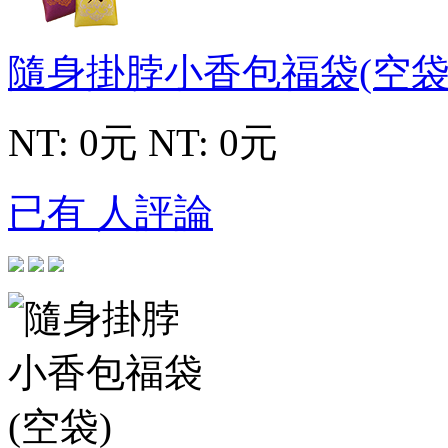
隨身掛脖小香包福袋(空袋
NT: 0元
NT: 0元
已有 人評論