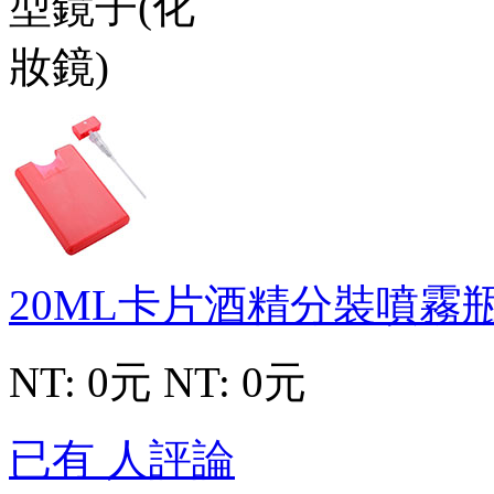
20ML卡片酒精分裝噴霧
NT: 0元
NT: 0元
已有 人評論