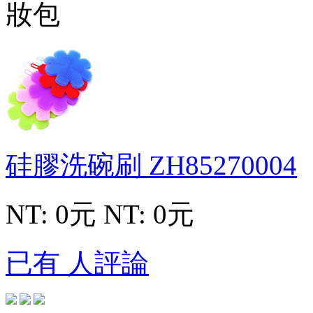
硅膠洗碗刷
ZH85270004
NT: 0元
NT: 0元
已有 人評論