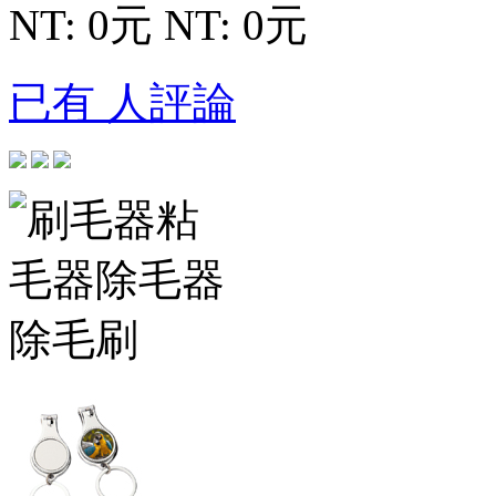
NT: 0元
NT: 0元
已有 人評論