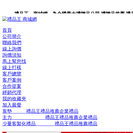
禮品王 商城網 為全國最大禮贈品公司,禮贈品推薦,禮品,
品包裝,禮品卡,企業禮品,禮品小物,高級禮品,禮品網站。
首頁
公司簡介
聯絡我們
線上詢價
詢價須知
馬上幫您找
線上打樣
客戶總覽
客戶案例
合作提案
經銷代理
我的收藏夾
加入最愛
靠墊 禮品王禮品推薦企業禮品
主力 禮品王禮品推薦企業禮品
少量客製化禮品 禮品王禮品推薦禮品