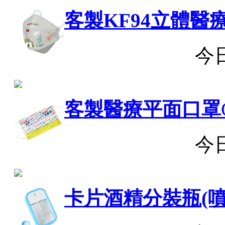
客製KF94立體醫
今
客製醫療平面口罩
今
卡片酒精分裝瓶(噴