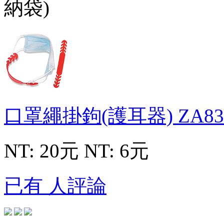
口罩繩掛鉤(護耳器)
ZA83
NT: 20元
NT: 6元
已有 人評論