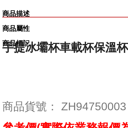
商品描述
商品屬性
商品標記
手提冰壩杯車載杯保溫杯
商品貨號： ZH94750003
參考價(實際依業務報價為