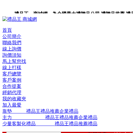
禮品王 商城網 為全國最大禮贈品公司,禮贈品推薦,禮品,
品包裝,禮品卡,企業禮品,禮品小物,高級禮品,禮品網站。
首頁
公司簡介
聯絡我們
線上詢價
詢價須知
馬上幫您找
線上打樣
客戶總覽
客戶案例
合作提案
經銷代理
我的收藏夾
加入最愛
靠墊 禮品王禮品推薦企業禮品
主力 禮品王禮品推薦企業禮品
少量客製化禮品 禮品王禮品推薦禮品