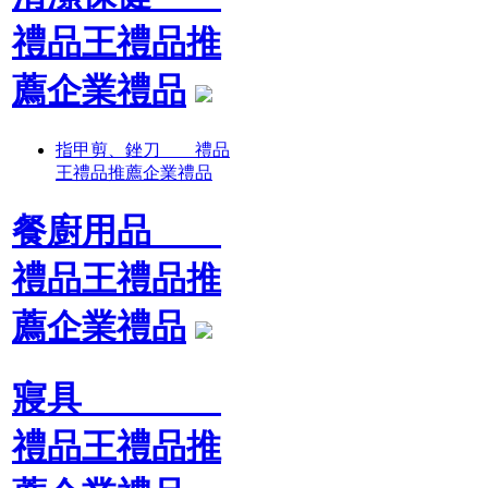
禮品王禮品推
薦企業禮品
指甲剪、銼刀 禮品
王禮品推薦企業禮品
餐廚用品
禮品王禮品推
薦企業禮品
寢具
禮品王禮品推