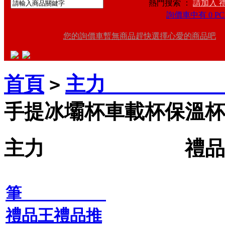
熱門搜索 ：
請加入 
詢價車中有 0 PC
您的詢價車暫無商品趕快選擇心愛的商品吧
首頁
主力 禮品
>
手提冰壩杯車載杯保溫杯
主力 禮品王禮
筆
禮品王禮品推