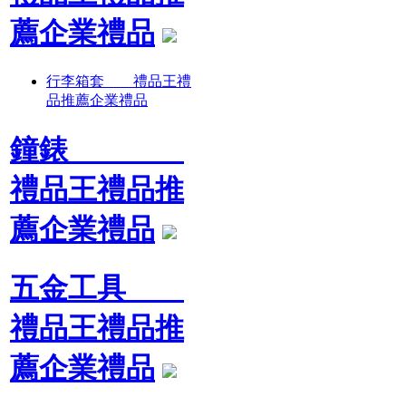
薦企業禮品
行李箱套 禮品王禮
品推薦企業禮品
鐘錶
禮品王禮品推
薦企業禮品
五金工具
禮品王禮品推
薦企業禮品