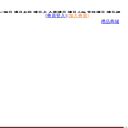
C贈品,禮品包裝,禮品卡,企業禮品,禮品小物,高級禮品,禮品網
[會員登入]
|
[加入會員]
禮品商城