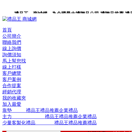
禮品王 商城網 為全國最大禮贈品公司,禮贈品推薦,禮品,贈
站。
首頁
公司簡介
聯絡我們
線上詢價
詢價須知
馬上幫您找
線上打樣
客戶總覽
客戶案例
合作提案
經銷代理
我的收藏夾
加入最愛
靠墊 禮品王禮品推薦企業禮品
主力 禮品王禮品推薦企業禮品
少量客製化禮品 禮品王禮品推薦禮品