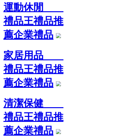
運動休閒
禮品王禮品推
薦企業禮品
家居用品
禮品王禮品推
薦企業禮品
清潔保健
禮品王禮品推
薦企業禮品