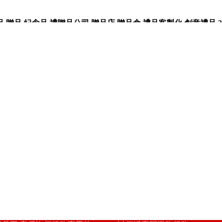
品,紀念品,禮贈品公司,贈品店,贈品盒,禮品客製化,創意禮品,3