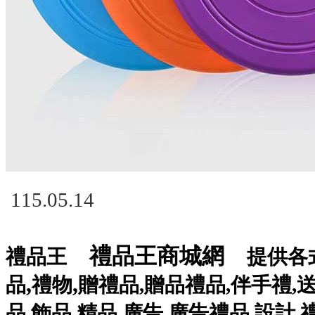
115.05.14
禮品王商城網
禮品王
提供各
,
,
品
禮物
贈禮品
,
贈品禮品
,
伴手禮
,
品
,
飾品
,
精品
,
廣告
,
廣告禮品
,
設計
,