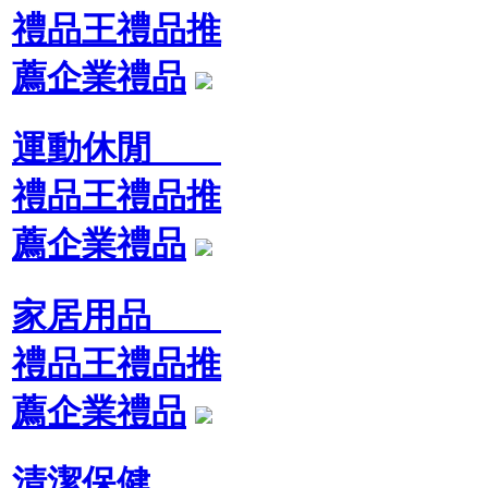
禮品王禮品推
薦企業禮品
運動休閒
禮品王禮品推
薦企業禮品
家居用品
禮品王禮品推
薦企業禮品
清潔保健