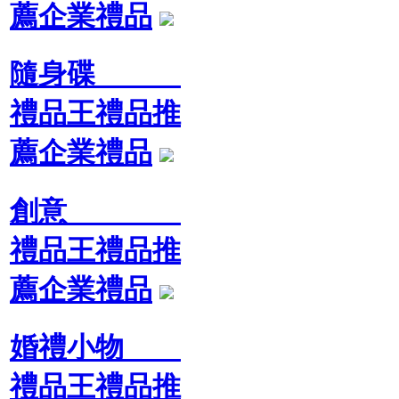
薦企業禮品
隨身碟
禮品王禮品推
薦企業禮品
創意
禮品王禮品推
薦企業禮品
婚禮小物
禮品王禮品推