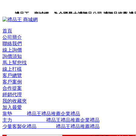
禮品王 商城網 為全國最大禮贈品公司,禮贈品推薦,禮品,
品包裝,禮品卡,企業禮品,禮品小物,高級禮品,禮品網站。
首頁
公司簡介
聯絡我們
線上詢價
詢價須知
馬上幫您找
線上打樣
客戶總覽
客戶案例
合作提案
經銷代理
我的收藏夾
加入最愛
靠墊 禮品王禮品推薦企業禮品
主力 禮品王禮品推薦企業禮品
少量客製化禮品 禮品王禮品推薦禮品