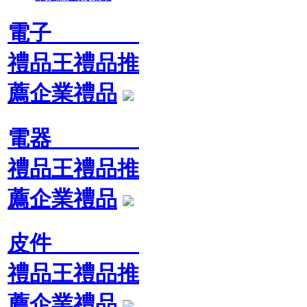
電子
禮品王禮品推
薦企業禮品
電器
禮品王禮品推
薦企業禮品
皮件
禮品王禮品推
薦企業禮品