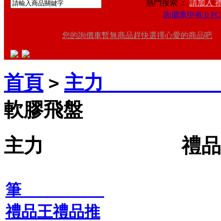
熱門搜索 ：
請加入 
詢價車中有 0 PC
您的詢價車暫無商品趕快選擇心愛的商品吧
首頁
主力 禮品
>
軟膠飛盤
主力 禮品王禮
筆
禮品王禮品推