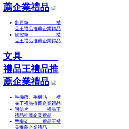
薦企業禮品
翻頁筆 禮
品王禮品推薦企業禮品
觸控筆 禮
品王禮品推薦企業禮品
文具
禮品王禮品推
薦企業禮品
手機擦、手機貼 禮
品王禮品推薦企業禮品
明信片 禮品王
禮品推薦企業禮品
手機架 禮品王禮
品推薦企業禮品