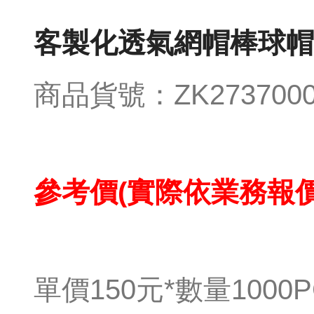
客製化透氣網帽棒球帽
商品貨號：ZK2737000
參考價(實際依業務報價
單價150元*數量1000P