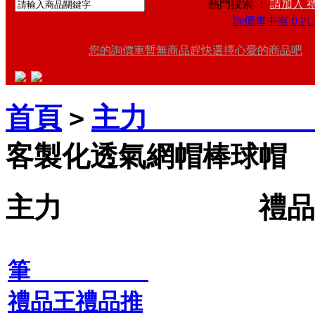
熱門搜索 ：
請加入 
詢價車中有 0 PC
您的詢價車暫無商品趕快選擇心愛的商品吧
首頁
主力 禮品
>
客製化透氣網帽棒球帽
主力 禮品王禮
筆
禮品王禮品推