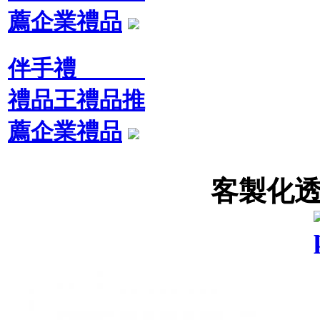
薦企業禮品
伴手禮
禮品王禮品推
薦企業禮品
客製化