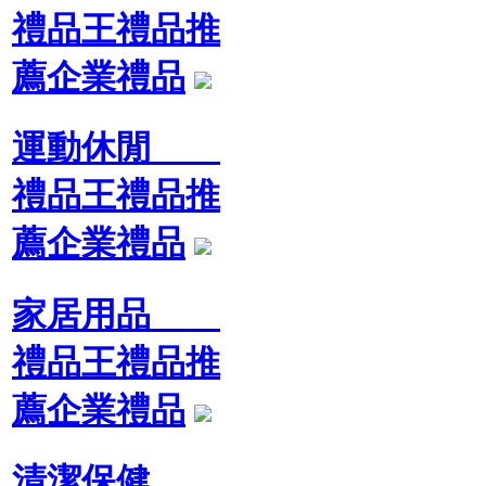
禮品王禮品推
薦企業禮品
運動休閒
禮品王禮品推
薦企業禮品
家居用品
禮品王禮品推
薦企業禮品
清潔保健