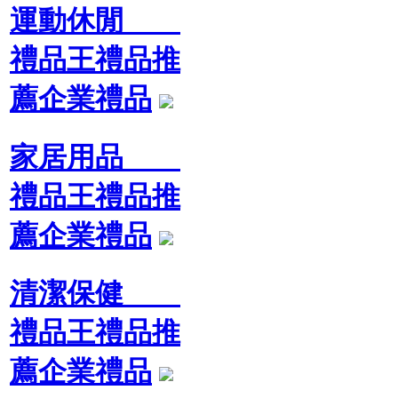
運動休閒
禮品王禮品推
薦企業禮品
家居用品
禮品王禮品推
薦企業禮品
清潔保健
禮品王禮品推
薦企業禮品