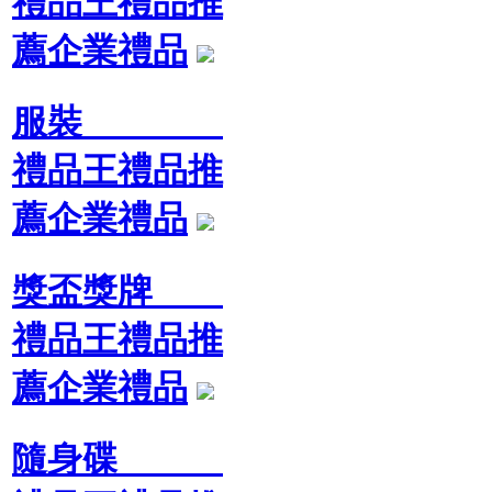
禮品王禮品推
薦企業禮品
服裝
禮品王禮品推
薦企業禮品
獎盃獎牌
禮品王禮品推
薦企業禮品
隨身碟