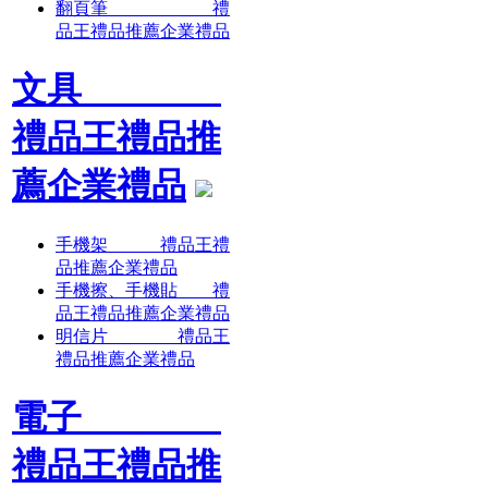
翻頁筆 禮
品王禮品推薦企業禮品
文具
禮品王禮品推
薦企業禮品
手機架 禮品王禮
品推薦企業禮品
手機擦、手機貼 禮
品王禮品推薦企業禮品
明信片 禮品王
禮品推薦企業禮品
電子
禮品王禮品推