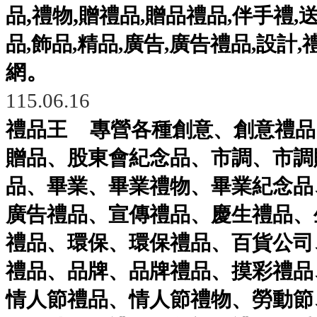
,
,
品
禮物
贈禮品
,
贈品禮品
,
伴手禮
,
品
,
飾品
,
精品
,
廣告
,
廣告禮品
,
設計
,
。
網
115.06.16
禮品王
專營各種
創意
、
創意禮品
贈品
、
股東會紀念品
、
市調
、
市調
品
、
畢業
、
畢業禮物
、
畢業紀念品
廣告禮品
、
宣傳禮品
、
慶生禮品
、
禮品
、
環保
、
環保禮品
、
百貨公司
禮品
、
品牌
、
品牌禮品
、
摸彩禮品
情人節禮品
、
情人節禮物
、
勞動節