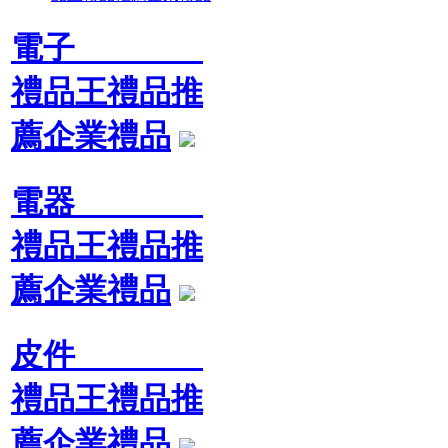
電子
禮品王禮品推
薦企業禮品
電器
禮品王禮品推
薦企業禮品
皮件
禮品王禮品推
薦企業禮品