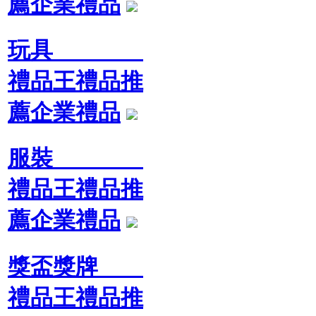
薦企業禮品
玩具
禮品王禮品推
薦企業禮品
服裝
禮品王禮品推
薦企業禮品
獎盃獎牌
禮品王禮品推