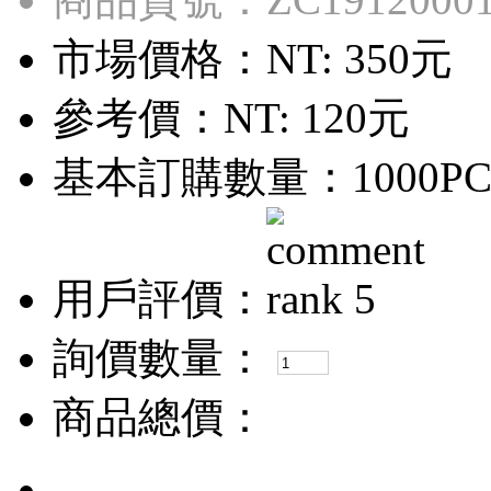
市場價格：
NT: 350元
參考價：
NT: 120元
基本訂購數量：1000PC
用戶評價：
詢價數量：
商品總價：