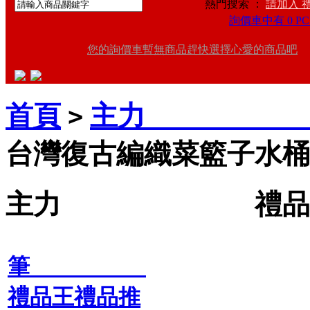
熱門搜索 ：
請加入 
詢價車中有 0 PC
您的詢價車暫無商品趕快選擇心愛的商品吧
首頁
主力 禮品
>
台灣復古編織菜籃子水桶
主力 禮品王禮
筆
禮品王禮品推