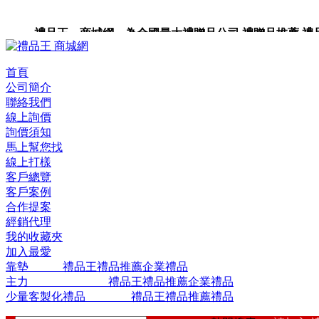
禮品王 商城網 為全國最大禮贈品公司,禮贈品推薦,禮品,
品包裝,禮品卡,企業禮品,禮品小物,高級禮品,禮品網站。
首頁
公司簡介
聯絡我們
線上詢價
詢價須知
馬上幫您找
線上打樣
客戶總覽
客戶案例
合作提案
經銷代理
我的收藏夾
加入最愛
靠墊 禮品王禮品推薦企業禮品
主力 禮品王禮品推薦企業禮品
少量客製化禮品 禮品王禮品推薦禮品